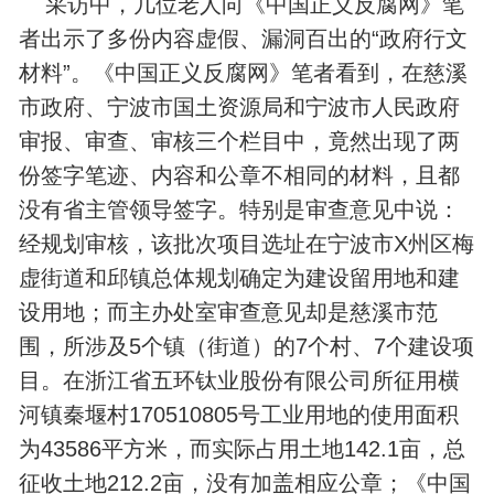
采访中，几位老人向《中国正义反腐网》笔
者出示了多份内容虚假、漏洞百出的“政府行文
材料”。《中国正义反腐网》笔者看到，在慈溪
市政府、宁波市国土资源局和宁波市人民政府
审报、审查、审核三个栏目中，竟然出现了两
份签字笔迹、内容和公章不相同的材料，且都
没有省主管领导签字。特别是审查意见中说：
经规划审核，该批次项目选址在宁波市X州区梅
虚街道和邱镇总体规划确定为建设留用地和建
设用地；而主办处室审查意见却是慈溪市范
围，所涉及5个镇（街道）的7个村、7个建设项
目。在浙江省五环钛业股份有限公司所征用横
河镇秦堰村170510805号工业用地的使用面积
为43586平方米，而实际占用土地142.1亩，总
征收土地212.2亩，没有加盖相应公章；《中国