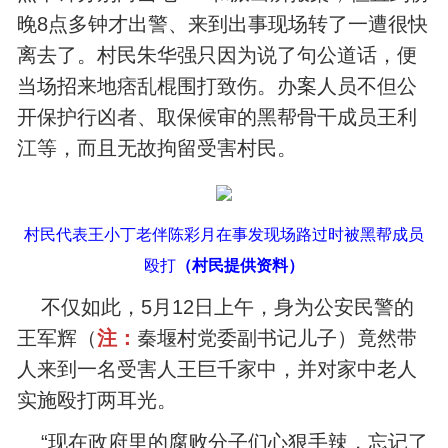
晚8点多钟才出警、来到出事现场转了一遭很快
离去了。村民朱华强只因为说了句公道话，便
当场招来地痞乱棍围打致伤。办案人员不但公
开保护行凶者、取保候审的黑帮骨干成员王利
江等，而且无故拘留受害村民。
村民代表王小丁老伴陈彩月在事发现场路过时
被黑帮成
员
殴打
（村民提供资料）
不仅如此，5月12日上午，身为公安民警的
王军辉（
注：
秦堰村党委副书记儿子）竟然带
人来到一名受害人王巨千家中，并对家中老人
实施殴打两耳光。
“现在政府里的腐败分子们心狠手辣，忘记了