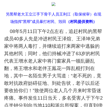
另黑帮老大王立江手下骨干
人员王利江（取保候审）在现
场指挥“黑帮”成员暴打村民、毁田
（村民提供资料）
08年5月11日下午2点左右，追赶村民的黑帮
成员40多人先是冲进村民王泽煊、王泽坤兄弟
家中将两人毒打，并继续追打来两家中逃躲的
其他村民；同时，他们持械冲进了63岁的村民
代表王增水老人家中将门窗家具一顿乱砸乱
翻，将王增水和老伴王鳯花一阵乱棍打到在
地，其中一名陌生男子大骂道：“老不死的，竟
敢对抗政府妨碍征地、到处告状，老子以后还
要收拾你们！”致使两位老人几个月来时常昏迷
疼痛。事件发生11日当天，多名受害人于下午2
点半钟分别向当地110和派出所报案，但直到傍