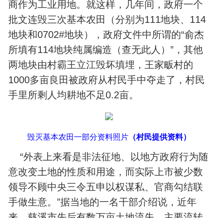
商作为工业用地。就这样，几年间，政府一个
批文连毁三次基本农田（分别为111地块、114
地块和0702#地块），政府文件中所谓的“俞杰
所填有114地块纯属编造（查无此人）”，其他
两地块由村霸王立江毁坏填埋，王家畈村的
1000多亩良田被政府从村民手中夺走了，村民
手里所剩人均耕地不足0.2亩。
毁灭基本农田一部分资料照片
（村民提供资料）
“外表上来看是非法征地、以地方政府行为随
意改变土地的性质和用途，而实际上市被少数
领导不顾中央三令五申以权谋私、官商勾结联
手做生意。”据当地的一名干部介绍说，近年
来，慈溪市先后有数万亩土地流失，主要流转