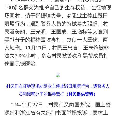
100多名群众为维护自己的生存权益，在征地现
场同村、镇干部据理力争、劝阻业主停止毁田
填塘行为，遭到警务人员的持械暴力驱赶。村
民潘美娟、王光明、王国成、王增标等人遭到
黑帮分子的棍棒围攻毒打，致使一人重伤、两
人轻伤。11月21日，村民王忠言、王未煊被非
法关押24小时，多名村民被警察和黑帮成员打
伤而无钱医治。
村民们在征地现场劝阻业主停止毁田填塘行为，遭警务人
员和黑帮分子的棍棒毒打
（村民提供资料）
09
11月27日，村民们又向国务院、国土资
年
源部和浙江省有关部门书面举报投诉，要求上