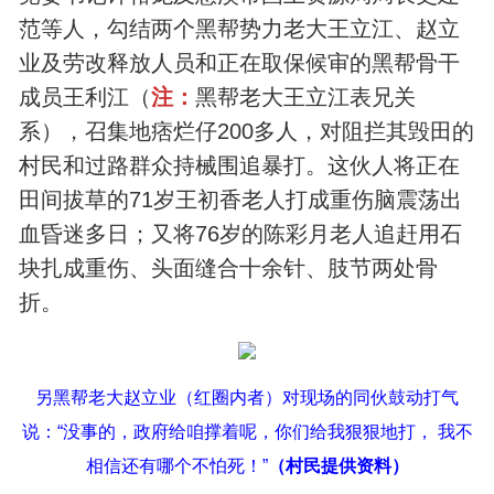
范等人，勾结两个黑帮势力老大王立江、赵立
业及劳改释放人员和正在取保候审的黑帮骨干
成员王利江（
注：
黑帮老大王立江表兄关
系），召集地痞烂仔200多人，对阻拦其毁田的
村民和过路群众持械围追暴打。这伙人将正在
田间拔草的71岁王初香老人打成重伤脑震荡出
血昏迷多日；又将76岁的陈彩月老人追赶用石
块扎成重伤、头面缝合十余针、肢节两处骨
折。
另黑帮老大赵立业（红圈内者）对现场的同伙鼓动打气
说：“没事的，政府给咱撑着呢，你们给我狠狠地打， 我不
相信还有哪个不怕死！”
（村民提供资料）