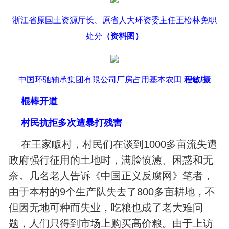
浙江省原国土资源厅长、原省人大环资委主任王松林免职
处分
（资料图）
中国环驰轴承集团有限公司厂房占用基本农田
程敏/摄
棍棒开道
村民抗拒多次遭暴打残害
在王家畈村，村民们在谈到1000多亩流失遭
政府强行征用的土地时，满脸愤懑、困惑和无
奈。几名老人告诉《中国正义反腐网》笔者，
由于本村的9个生产队失去了800多亩耕地，不
但因无地可种而失业，吃粮也成了老大难问
题，人们只得到市场上购买高价粮。由于上访