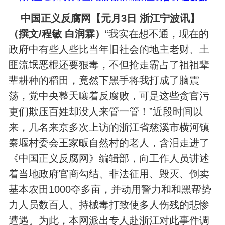
中国正义反腐网【元月3日 浙江宁波讯】
（撰文/程敏 白润霖）
“我实在想不通，现在的
政府中有些人些比当年旧社会的地主老财、土
匪流氓恶棍还要狠毒，不但抢走霸占了祖祖辈
辈耕种的稻田，竟然下黑手将我打成了脑震
荡，党中央整天嚷着反腐败，可是这些贪官污
吏们欺压百姓却没人来管一管！”近段时间以
来，几名来京多次上访的浙江省慈溪市横河镇
秦堰村委会王家畈自然村的老人，含泪走进了
《中国正义反腐网》编辑部，向工作人员讲述
着当地政府官商勾结、非法征用、毁灭、倒卖
基本农田1000夺多亩，并动用警力和和黑帮势
力人员数百人、持械毒打致使多人伤残的悲惨
遭遇。为此，本网派出专人赴浙江对此事件调