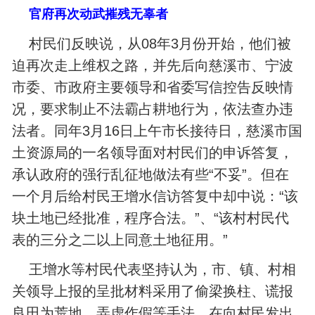
官府再次动武摧残无辜者
村民们反映说，从08年3月份开始，他们被
迫再次走上维权之路，并先后向慈溪市、宁波
市委、市政府主要领导和省委写信控告反映情
况，要求制止不法霸占耕地行为，依法查办违
法者。同年3月16日上午市长接待日，慈溪市国
土资源局的一名领导面对村民们的申诉答复，
承认政府的强行乱征地做法有些“不妥”。但在
一个月后给村民王增水信访答复中却中说：“该
块土地已经批准，程序合法。”、“该村村民代
表的三分之二以上同意土地征用。”
王增水等村民代表坚持认为，市、镇、村相
关领导上报的呈批材料采用了偷梁换柱、谎报
良田为荒地、弄虚作假等手法，在向村民发出