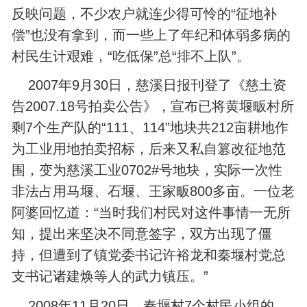
反映问题，不少农户就连少得可怜的“征地补
偿”也没有拿到，而一些上了年纪和体弱多病的
村民生计艰难，“吃低保”总“排不上队”。
2007年9月30日，慈溪日报刊登了《慈土资
告2007.18号拍卖公告》，宣布已将黄堰畈村所
剩7个生产队的“111、114”地块共212亩耕地作
为工业用地拍卖招标，后来又私自篡改征地范
围，变为慈溪工业0702#号地块，实际一次性
非法占用马堰、石堰、王家畈800多亩。一位老
阿婆回忆道：“当时我们村民对这件事情一无所
知，提出来坚决不同意签字，双方出现了僵
持，但遭到了镇党委书记许裕龙和秦堰村党总
支书记诸建焕等人的武力镇压。”
2008年11月20日，秦堰村7个村民小组的